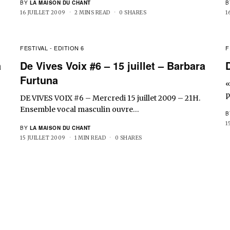
BY
LA MAISON DU CHANT
B
16 JUILLET 2009
2 MINS READ
0 SHARES
1
FESTIVAL - EDITION 6
F
a
De Vives Voix #6 – 15 juillet – Barbara
Furtuna
«
p
DE VIVES VOIX #6 – Mercredi 15 juillet 2009 – 21H.
Ensemble vocal masculin ouvre…
B
1
BY
LA MAISON DU CHANT
15 JUILLET 2009
1 MIN READ
0 SHARES