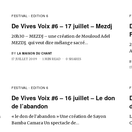
FESTIVAL - EDITION 6
F
De Vives Voix #6 – 17 juillet – Mezdj
20h30 – MEZDJ – une création de Mouloud Adel
MEZDJ, qui veut dire mélange sacré…
2
A
BY
LA MAISON DU CHANT
17 JUILLET 2009
1 MIN READ
0 SHARES
B
1
FESTIVAL - EDITION 6
F
De Vives Voix #6 – 16 juillet – Le don
de l’abandon
n
« le don de l’abandon » Une création de Sayon
L
Bamba Camara Un spectacle de…
C