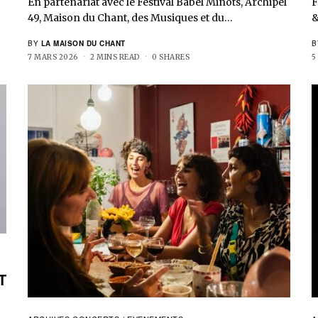
En partenariat avec le Festival Babel Minots, Archipel
F
49, Maison du Chant, des Musiques et du…
&
BY
LA MAISON DU CHANT
B
7 MARS 2026
2 MINS READ
0 SHARES
5
T