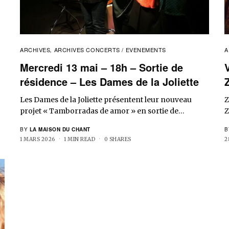
ARCHIVES
ARCHIVES CONCERTS / EVENEMENTS
A
,
Mercredi 13 mai – 18h – Sortie de
résidence – Les Dames de la Joliette
Les Dames de la Joliette présentent leur nouveau
Z
projet « Tamborradas de amor » en sortie de…
Z
BY
LA MAISON DU CHANT
B
1 MARS 2026
1 MIN READ
0 SHARES
2