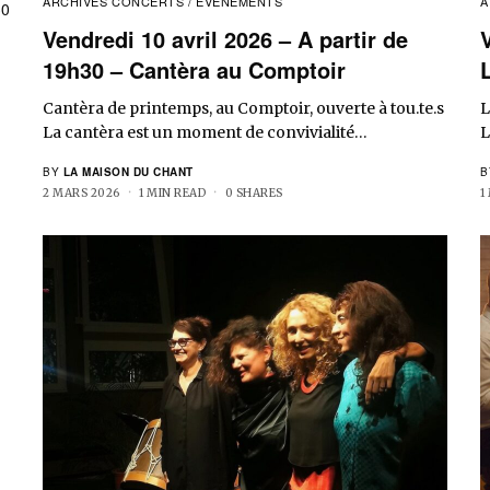
ARCHIVES CONCERTS / EVENEMENTS
A
30
Vendredi 10 avril 2026 – A partir de
19h30 – Cantèra au Comptoir
Cantèra de printemps, au Comptoir, ouverte à tou.te.s
L
La cantèra est un moment de convivialité…
L
BY
LA MAISON DU CHANT
B
2 MARS 2026
1 MIN READ
0 SHARES
1