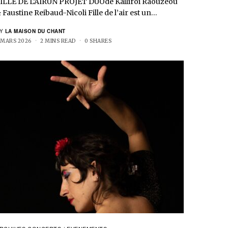
ILLE DE L’AIRUN PROJET DUOde Kalliroi Raouzeou
 Faustine Reibaud-Nicoli Fille de l’air est un…
Y
LA MAISON DU CHANT
 MARS 2026
2 MINS READ
0 SHARES