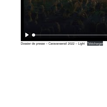
P
Dossier de presse – Caravanserail 2022 – Light
Télécharger
l
a
y