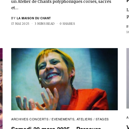
un Atelier de Chants polyphoniques corses, sacrés
et…
L
p
BY
LA MAISON DU CHANT
17 MAI 2025
3 MINS READ
0 SHARES
B
1
A
ARCHIVES CONCERTS / EVENEMENTS
ATELIERS / STAGES
,
Samedi 29 mars 2025 – Parcours