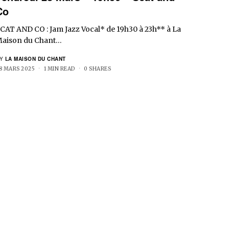
Co
CAT AND CO : Jam Jazz Vocal* de 19h30 à 23h** à La
aison du Chant…
Y
LA MAISON DU CHANT
8 MARS 2025
1 MIN READ
0 SHARES