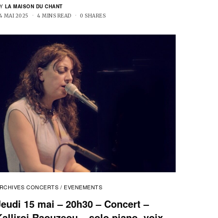
Y
LA MAISON DU CHANT
4 MAI 2025
4 MINS READ
0 SHARES
RCHIVES CONCERTS / EVENEMENTS
Jeudi 15 mai – 20h30 – Concert –
Kalliroi Raouzeou – solo piano, voix