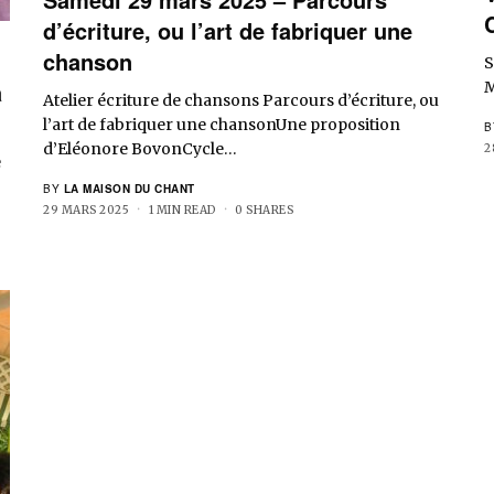
d’écriture, ou l’art de fabriquer une
chanson
S
a
M
Atelier écriture de chansons Parcours d’écriture, ou
l’art de fabriquer une chansonUne proposition
B
d’Eléonore BovonCycle…
2
e
BY
LA MAISON DU CHANT
29 MARS 2025
1 MIN READ
0 SHARES