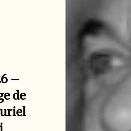
26 –
ge de
uriel
i