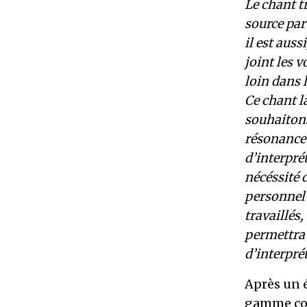
Le chant tr
source par
il est aus
joint les v
loin dans 
Ce chant l
souhaitons
résonance 
d’interpré
nécéssité 
personnel 
travaillés
permettra 
d’interpré
Après un é
gamme cors