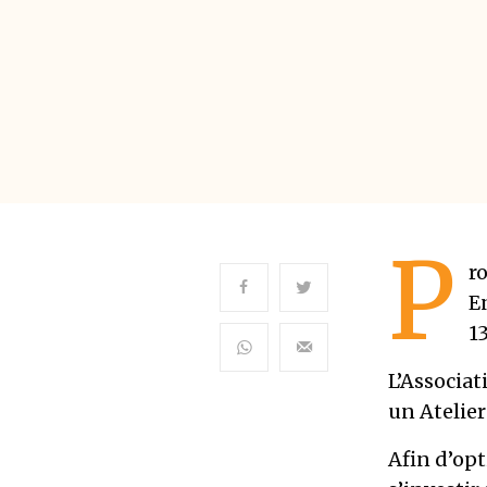
P
r
E
13
L’Associa
un Atelier
Afin d’opt