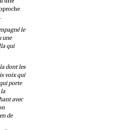
qu’une
approche
.
ompagné le
u une
lla qui
la dont les
is voix qui
qui porte
 la
chant avec
on
en de