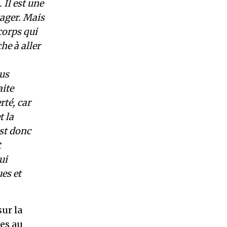
 Il est une
tager. Mais
corps qui
he à aller
ous
aite
té, car
t la
est donc
t
ui
es et
ur la
res au