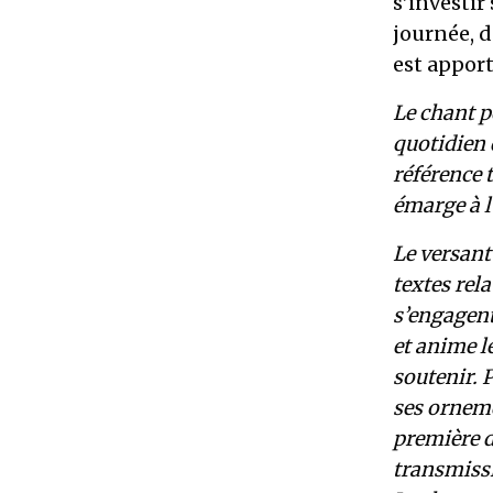
s’investir
journée, d
est appor
Le chant p
quotidien 
référence t
émarge à 
Le versant
textes rela
s’engagent
et anime le
soutenir. P
ses orneme
première d
transmissi