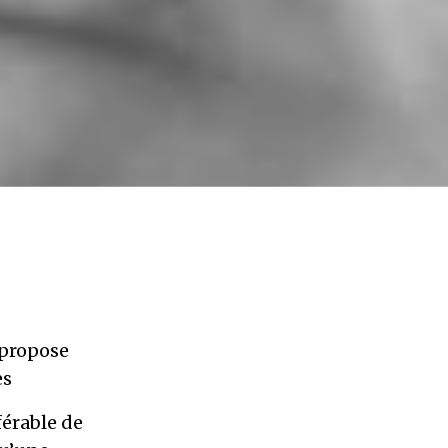
 propose
es
férable de