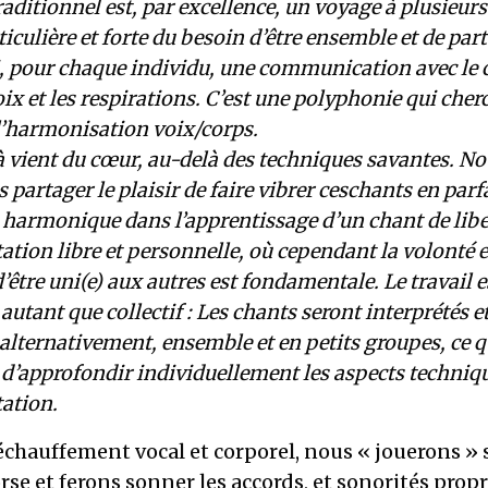
aditionnel est, par excellence, un voyage à plusieurs.
ticulière et forte du besoin d’être ensemble et de par
si, pour chaque individu, une communication avec le 
oix et les respirations. C’est une polyphonie qui cherc
l’harmonisation voix/corps.
à vient du cœur, au-delà des techniques savantes. N
 partager le plaisir de faire vibrer ceschants en parf
harmonique dans l’apprentissage d’un chant de liber
tation libre et personnelle, où cependant la volonté e
d’être uni(e) aux autres est fondamentale. Le travail 
autant que collectif : Les chants seront interprétés e
, alternativement, ensemble et en petits groupes, ce q
d’approfondir individuellement les aspects techniqu
tation.
chauffement vocal et corporel, nous « jouerons » s
e et ferons sonner les accords, et sonorités prop