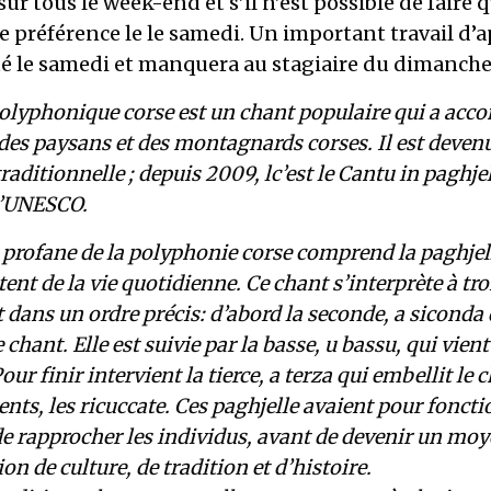
 sur tous le week-end et s’il n’est possible de faire 
e préférence le le samedi. Un important travail d’
té le samedi et manquera au stagiaire du dimanche
olyphonique corse est un chant populaire qui a acc
des paysans et des montagnards corses. Il est deven
raditionnelle ; depuis 2009, lc’est le Cantu in paghje
l’UNESCO.
 profane de la polyphonie corse comprend la paghjel
tent de la vie quotidienne. Ce chant s’interprète à tro
 dans un ordre précis: d’abord la seconde, a siconda 
 chant. Elle est suivie par la basse, u bassu, qui vient
our finir intervient la tierce, a terza qui embellit le 
nts, les ricuccate. Ces paghjelle avaient pour foncti
e rapprocher les individus, avant de devenir un moy
on de culture, de tradition et d’histoire.