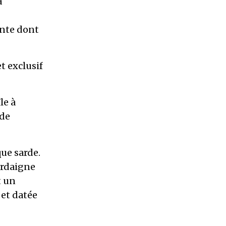
a
ente dont
t exclusif
le à
 de
ue sarde.
ardaigne
t un
 et datée