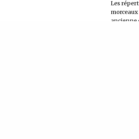
Les répert
morceaux i
ancienne 
musique sa
Coro di Bo
IN