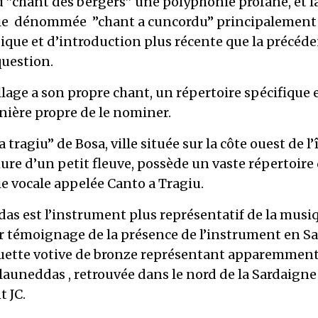
 ”chant des bergers” une polyphonie profane, et l
ie dénommée ”chant a cuncordu” principalement
ique et d’introduction plus récente que la précéd
 question.
lage a son propre chant, un répertoire spécifique e
nière propre de le nominer.
 tragiu” de Bosa, ville située sur la côte ouest de l’î
re d’un petit fleuve, possède un vaste répertoire
e vocale appelée Canto a Tragiu.
as est l’instrument plus représentatif de la musiq
r témoignage de la présence de l’instrument en S
atuette votive de bronze représentant apparemmen
launeddas , retrouvée dans le nord de la Sardaigne
t JC.