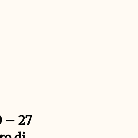
0 – 27
ro di