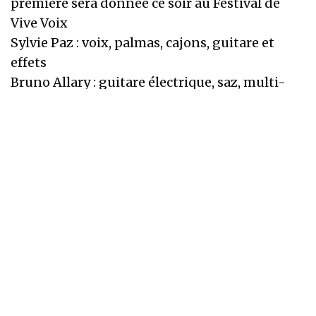
première sera donnée ce soir au Festival de
Vive Voix
Sylvie Paz : voix, palmas, cajons, guitare et
effets
Bruno Allary : guitare électrique, saz, multi-
effets
http://www.myspace.com/sylviepaztirititran
http://www.myspace.com/rassegna
http://www.myspace.com/anisdelmundo
22h30 – Kabbalah – le Klezmer réinventé
Kabbalah propose un spectacle qui s’articule
autour des nouvelles musiques juives et
s’inspire de la tradition klezmer tout en