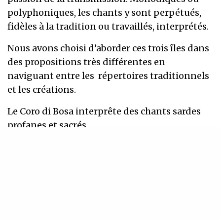
polyphoniques, les chants y sont perpétués,
fidèles à la tradition ou travaillés, interprétés.
Nous avons choisi d’aborder ces trois îles dans
des propositions très différentes en
naviguant entre les répertoires traditionnels
et les créations.
Le Coro di Bosa interprête des chants sardes
profanes et sacrés,
Enco de Botte and Co invite Tumasgiu
CIPRIANI, Ghjuvan Francescu LUCIANI pour
une nouvelle création
Radicula Sicula nous transporte par les récits
musicaux dans l’univers énigmatique de la