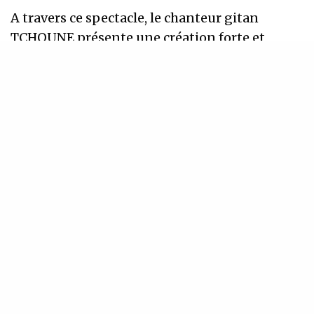
A travers ce spectacle, le chanteur gitan
TCHOUNE présente une création forte et
réjouissante en défendant sa vision et sa
lecture de la liturgie entre tradition et
innovation.
Son idée n’est pas de coller aux traditions
mais de s’en rapprocher, de s’inspirer d’un
contexte, notamment en proposant une
ouverture vers d’autres cultures, et en
particulier le chant provençal. La réunion des
langues catalane, espagnole, provençale et
latine, l’alliance des timbres et des rythmes
sont d’une étonnante richesse.
Depuis la création en juin 2010, les Chants