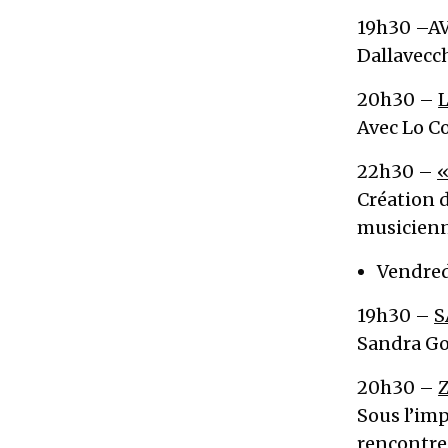
19h30 –A
Dallavecc
20h30 –
Avec Lo Co
22h30 –
«
Création 
musicienn
Vendredi
19h30 –
S
Sandra Go
20h30 –
Sous l’imp
rencontre 