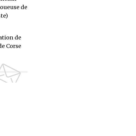
joueuse de
te)
ation de
de Corse
TER