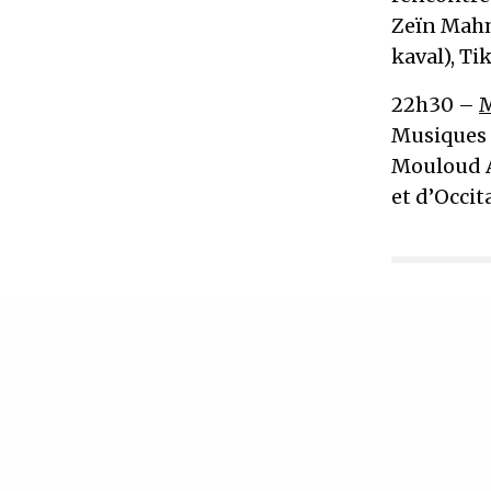
Zeïn Mahm
kaval), Ti
22h30 –
Musiques 
Mouloud A
et d’Occit
IN