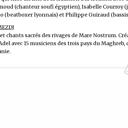
oud (chanteur soufi égyptien), Isabelle Courroy (
ko (beatboxer lyonnais) et Philippe Guiraud (bassis
MEZDJ
et chants sacrés des rivages de Mare Nostrum. Cré
del avec 15 musiciens des trois pays du Maghreb, 
anie.
SCRIVEZ-VOUS À NOTRE NEWSLET
Recevez régulièrement nos dernières actualités
SIGN UP
J'accepte de recevoir la newsletter