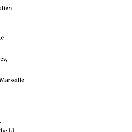
ulien
ne
es,
 Marseille
e
 Cheikh