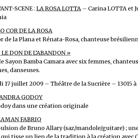
VANT-SCENE :
LA ROSA LOTTA
– Carina LOTTA et J
hia
LO COR DE LA ROSA
r de la Plana et Rénata-Rosa, chanteuse brésilien
 LE DON DE L’ABANDON »
de Sayon Bamba Camara avec six femmes, chanteus
es, danseuses.
 17 juillet 2009 – Théâtre de la Sucrière – 13015 à
ANDRA GODOY
doy dans une création originale
ZAMAN FABRIQ
ulsion de Bruno Allary (saz/mandole/guitare) ; un
qui tisse un lien de la tradition à la création avec