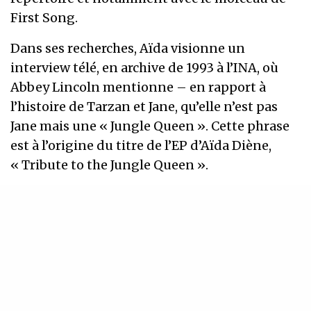
First Song.
Dans ses recherches, Aïda visionne un
interview télé, en archive de 1993 à l’INA, où
Abbey Lincoln mentionne – en rapport à
l’histoire de Tarzan et Jane, qu’elle n’est pas
Jane mais une « Jungle Queen ». Cette phrase
est à l’origine du titre de l’EP d’Aïda Diène,
« Tribute to the Jungle Queen ».
Mise en oreille
Samedi 12 novembre – 20h30 – concert
La Maison du Chant – 15, rue Isoard – 13001
Marseille
Ouverture du comptoir à 19h30 pour une