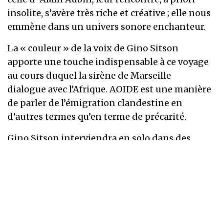
insolite, s’avère très riche et créative ; elle nous
emmène dans un univers sonore enchanteur.
La « couleur » de la voix de Gino Sitson
apporte une touche indispensable à ce voyage
au cours duquel la sirène de Marseille
dialogue avec l’Afrique. AOIDE est une manière
de parler de l’émigration clandestine en
d’autres termes qu’en terme de précarité.
Gino Sitson interviendra en solo dans des
mélopées qui lui sont propres, en dialogue
avec les choeurs, en trio avec Alain Aubin et
Muriel Tomao pour un récital dont nous
gardons secrètement le contenu. La direction
des choeurs est orchestrée et assurée par