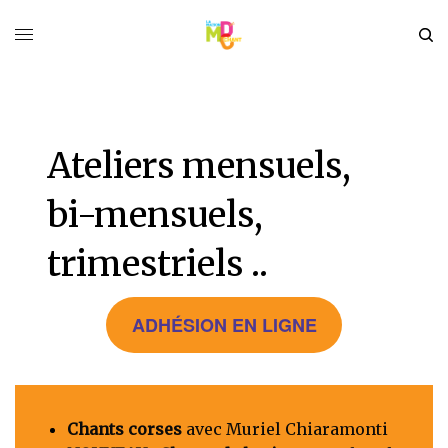
Ateliers mensuels,
bi-mensuels,
trimestriels ..
ADHÉSION EN LIGNE
Chants corses
avec Muriel Chiaramonti