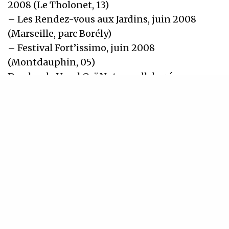
2008 (Le Tholonet, 13)
– Les Rendez-vous aux Jardins, juin 2008
(Marseille, parc Borély)
– Festival Fort’issimo, juin 2008
(Montdauphin, 05)
De plus, le Vocal Oaï Note a collaboré avec
différents artistes depuis sa création : Marie
Afonso (ex-Zap Mama), Cyril Martial (TGGG),
Cécile Voltz (ensemble Loucine).
Depuis sa création, l’ensemble vocal est
soutenu par la Maison du Chant, en activité
depuis septembre 2007.
Texte et conception : R. Nageli