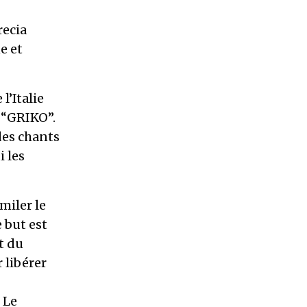
recia
e et
l’Italie
 “GRIKO”.
des chants
i les
miler le
 but est
t du
 libérer
 Le