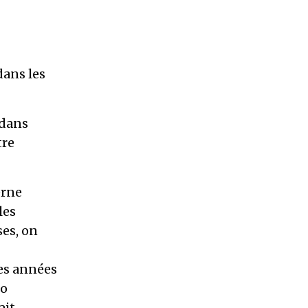
dans les
 dans
tre
erne
les
ses, on
es années
go
ait