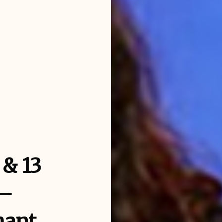
 & 13
 –
hant