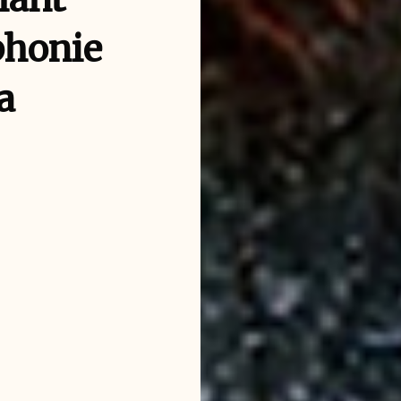
phonie
a