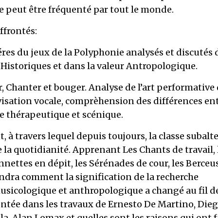
e peut être fréquenté par tout le monde.
frontés:
éres du jeux de la Polyphonie analysés et discutés 
 Historiques et dans la valeur Antropologique.
r, Chanter et bouger. Analyse de l’art performative
visation vocale, comprèhension des différences en
 thérapeutique et scénique.
, à travers lequel depuis toujours, la classe subalt
 la quotidianité. Apprenant Les Chants de travail, 
nettes en dépit, les Sérénades de cour, les Berceu
dra comment la signification de la recherche
sicologique et anthropologique a changé au fil d
tée dans les travaux de Ernesto De Martino, Die
la, Alan Lomax et quelles sont les raisons qui ont f