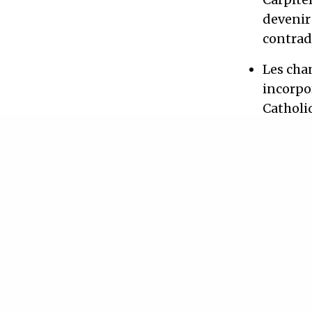
devenir
contrad
Les cha
incorpo
Catholi
HORAIRES 
Pause déje
TARIF : 6
INSCRIPTI
©Tous dro