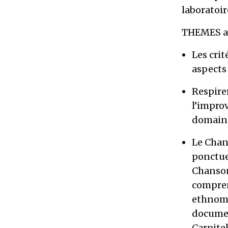
laboratoir
THEMES af
Les crit
aspects
Respire
l’impro
domaine
Le Chant
ponctue
Chanson
compren
ethnomu
documen
Carpitel