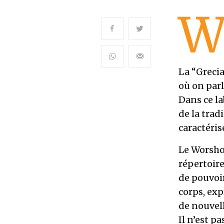
La “Grecia
où on par
Dans ce la
de la trad
caractéris
Le Worshop
répertoire
de pouvoi
corps, exp
de nouvel
Il n’est p