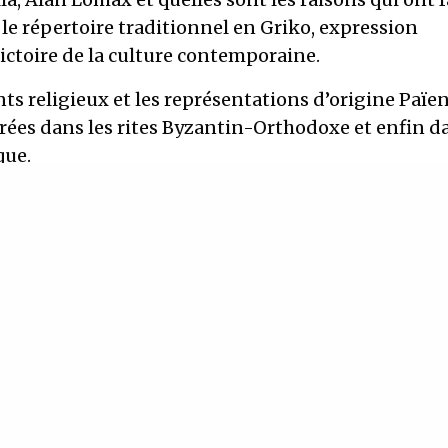
 le répertoire traditionnel en Griko, expression
ictoire de la culture contemporaine.
nts religieux et les représentations d’origine Païe
rées dans les rites Byzantin-Orthodoxe et enfin da
que.
: samedi 12 & dimanche 13 février de 10h à 17h
uner de 13 à 14h, prévoir son repas
0€ + adhésion annuelle Les Voies du Chant 12€
ON : par mail contact@lesvoiesduchant.org
its réservés