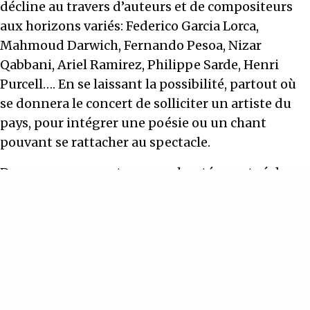
décline au travers d’auteurs et de compositeurs
aux horizons variés: Federico Garcia Lorca,
Mahmoud Darwich, Fernando Pesoa, Nizar
Qabbani, Ariel Ramirez, Philippe Sarde, Henri
Purcell…. En se laissant la possibilité, partout où
se donnera le concert de solliciter un artiste du
pays, pour intégrer une poésie ou un chant
pouvant se rattacher au spectacle.
Dans ce surprenant voyage chanté ponctué de
textes parlés, le désir se fait ainsi intense, volage,
espiègle, parcourant le monde sans se fixer. La
rose, tour à tour juvénile, languide, pudique,
solaire, ne se laissera pas si aisément cueillir!…
Le désir d’une rose est proposé avec des
surtitrages en anglais, espagnol, italien.