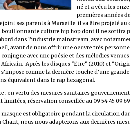
né et a vécu les onze
premières années de 
rejoint ses parents à Marseille, il va être projeté au
t bouillonnante culture hip hop dont il ne sortira 
’abord dans l’industrie mainstream, avec notammen
eil, avant de nous offrir une oeuvre très personnel
e conjugue avec une poésie et des mélodies venues
Africain. Après les disques “Être” (2010) et “Origin
” s’impose comme la dernière touche d’une grand
ans équivalent dans le rap hexagonal.
re : en vertu des mesures sanitaires gouvernement
t limitées, réservation conseillée au 09 54 45 09 6
 masque est obligatoire pendant la circulation dan
 Chant, nous nous adapterons aux dernières mesu
ur définir s’il peut être enlevé une fois assis.