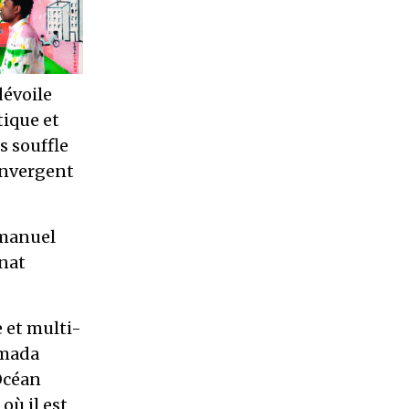
dévoile
tique et
s souffle
onvergent
mmanuel
nnat
 et multi-
amada
Océan
où il est