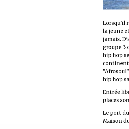
Lorsqu’il 
la jeune e
jamais. D
groupe 3 o
hip hop s
continent 
“Afrosoul
hip hop s
Entrée lib
places son
Le port du
Maison du
vigueur po