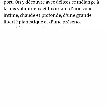
port. On y découvre avec délices ce mélange à
la fois voluptueux et luxuriant d’une voix
intime, chaude et profonde, d’une grande
liberté pianistique et d’une présence
singulière qui irradie sur scène.
En coloriste raffinée, Addie parle au cœur et à
l’âme. Elle nous parle de nous, ce « nous »
dans lequel elle s’inscrit, dans le seul objectif
de nous faire du bien.
Accueillie en résidence artistique à la Maison
du chant, Addie s’y produira en concert,
accompagnée du très talentueux Nicolas
Hussein à l’alto, avant de rejoindre La Maison
des Artistes André Manoukian les 13 et 14
janvier 2018.