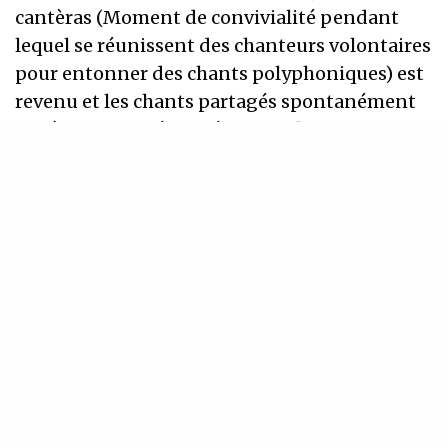
cantèras (Moment de convivialité pendant
lequel se réunissent des chanteurs volontaires
pour entonner des chants polyphoniques) est
revenu et les chants partagés spontanément
ont à nouveau résonné autour du comptoir. La
cantèra peut être spontanée, elle peut aussi
être initiée, organisée de manière à perpétuer
la transmission et la pratique des chants
polyphoniques.
Le collectage et la
transmission des
chants, la pratique
de la polyphonie
sont les socles de
notre travail ; c’est