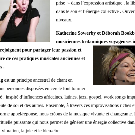
prise » dans l’expression artistique , la li
dans le son et l’énergie collective . Ouver
niveaux.
Katherine Sowerby et Déborah Bookbi
musiciennes britanniques voyageuses i
e rejoignent pour partager leur passion et
aire de ces pratiques musicales anciennes et
s .
ng
est un principe ancestral de chant en
rs personnes disposées en cercle font tourner
é , inspiré d’influences africaines, latines, jazz, gospel, work songs imp
oute de soi et des autres. Ensemble, à travers ces improvisations riches
 forme appel/réponse, nous créons de la musique vivante et changeante.
rituelle puissante qui nous permet de générer une énergie collective dans
ibration, la joie et le bien-être .