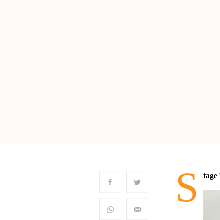
S
tage