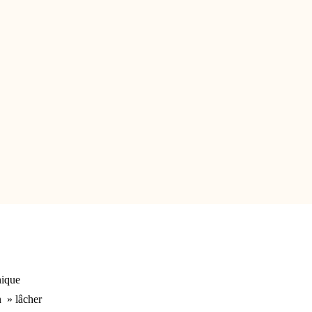
nique
n » lâcher