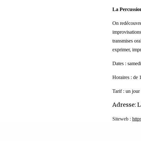
La Percussio
On redécouvre
improvisations
transmises or
exprimer, impr
Dates : samed
Horaires : de
Tarif : un jou
Adresse: 
Siteweb :
http
du chant