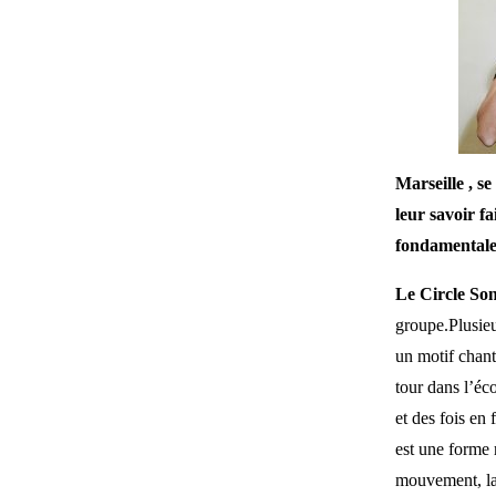
Marseille , s
leur savoir f
fondamentale
Le Circle So
groupe.Plusieu
un motif chant
tour dans l’éc
et des fois en
est une forme 
mouvement, la v