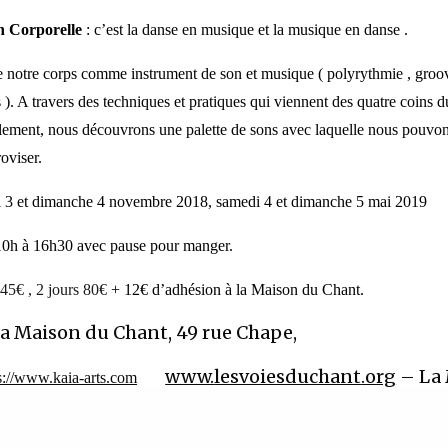
n Corporelle
: c’est la danse en musique et la musique en danse .
 notre corps comme instrument de son et musique ( polyrythmie , groov
 ). A travers des techniques et pratiques qui viennent des quatre coins 
alement, nous découvrons une palette de sons avec laquelle nous pouvo
oviser.
i 3 et dimanche 4 novembre 2018, samedi 4 et dimanche 5 mai 2019
 10h à 16h30 avec pause pour manger.
r
45€ , 2 jours 80€
+ 12€ d’adhésion à la Maison du Chant.
La Maison du Chant, 49 rue Chape,
www.
lesvoiesduchant
.org
– La
s://www.kaia-arts.com