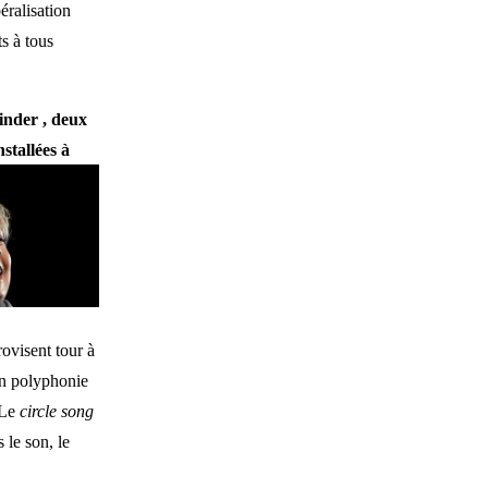
béralisation
ts à tous
nder , deux
nstallées
à
rovisent tour à
 en polyphonie
 Le
circle song
 le son, le