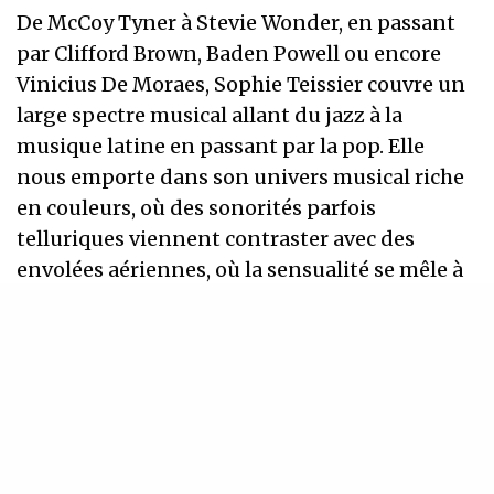
De McCoy Tyner à Stevie Wonder, en passant
par Clifford Brown, Baden Powell ou encore
Vinicius De Moraes, Sophie Teissier couvre un
large spectre musical allant du jazz à la
musique latine en passant par la pop. Elle
nous emporte dans son univers musical riche
en couleurs, où des sonorités parfois
telluriques viennent contraster avec des
envolées aériennes, où la sensualité se mêle à
la force brute. Sa voix claire sait se rendre
chaleureuse, envoûtante.
Pour cette occasion, elle a choisi de réunir trois
complices et merveilleux musiciens: Yannis
Baziz, rencontré au cours de leur formation à
l’Imfp, qu’elle retrouve avec grand plaisir pour