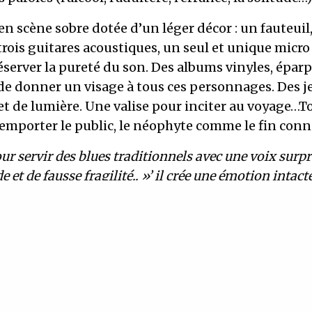
n scène sobre dotée d’un léger décor : un fauteuil
trois guitares acoustiques, un seul et unique micro
éserver la pureté du son. Des albums vinyles, éparpi
 de donner un visage à tous ces personnages. Des j
t de lumière. Une valise pour inciter au voyage…T
emporter le public, le néophyte comme le fin conn
our servir des blues traditionnels avec une voix surp
 et de fausse fragilité.. »’ il crée une émotion intac
lgré la distance quasi familiale mais jamais famili
 installe –
Jacques Mandrea
que je n’avais jamais vu à ce jour, c’était un vrai arc
lqu’un capable de déterrer la guitare de Son House et 
ne acoustique bien évidemment – et de rejouer à peu
 répertoire qui ne dépasse guère les années 1940.
Ka