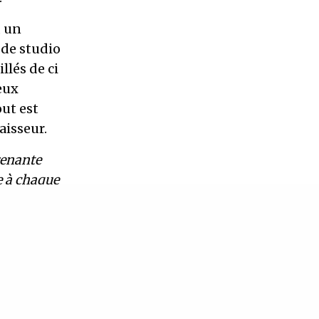
, un
 de studio
llés de ci
eux
out est
aisseur.
renante
te à chaque
ère,que sa
héologue du
tous les
 près a
rim