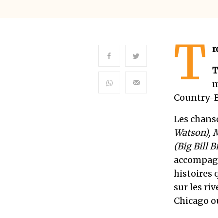
T
r
T
m
Country-B
Les chans
Watson), M
(Big Bill
accompagné
histoires 
sur les ri
Chicago o