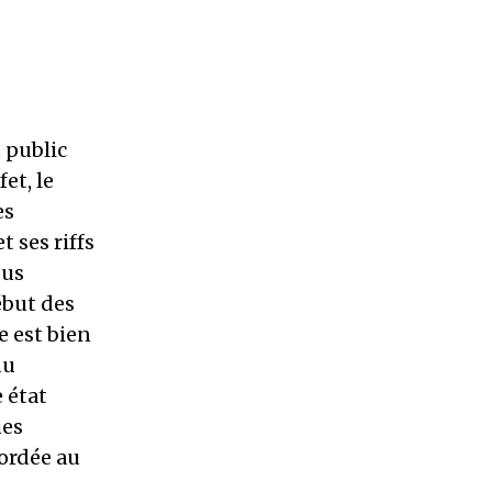
u public
et, le
es
t ses riffs
ous
ébut des
e est bien
du
 état
ues
bordée au
.