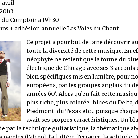
 avril
 20h3
 du Comptoir à 19h30
euros + adhésion annuelle Les Voies du Chant
Ce projet a pour but de faire découvrir a
toute la diversité de cette musique. En eff
néophyte ne retient que la forme du blu
électrique de Chicago avec ses 3 accords e
bien spécifiques mis en lumière, pour n
européens, par les groupes anglais du d
années 60′. Alors qu’en fait cette musiqu
plus riche, plus colorée : blues du Delta, 
Piedmont, du Texas etc… puisque chaque
avait ses propres caractéristiques. Un bl
de par la technique guitaristique, la thématique a
 paroles (l’alcool, l’adultère, l’errance, la solitude…)