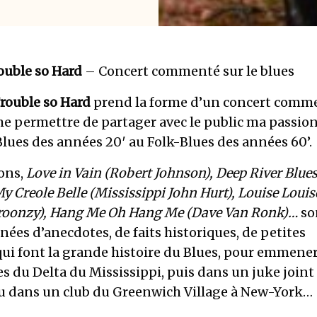
ouble so Hard
– Concert commenté sur le blues
rouble so Hard
prend la forme d’un concert comm
e permettre de partager avec le public ma passion
lues des années 20′ au Folk-Blues des années 60’.
ons,
Love in Vain (Robert Johnson), Deep River Blue
y Creole Belle (Mississippi John Hurt), Louise Louis
 Broonzy), Hang Me Oh Hang Me (Dave Van Ronk)…
so
es d’anecdotes, de faits historiques, de petites
qui font la grande histoire du Blues, pour emmener
ves du Delta du Mississippi, puis dans un juke joint
u dans un club du Greenwich Village à New-York…