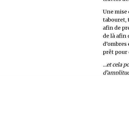
Une mise e
tabouret, 
afin de pr
de là afin
d’ombres e
prêt pour 
…et cela p
d’amplitude
morceau,ma
simplicité
…
Mais ce 
blues. Que
autres – u
capella un