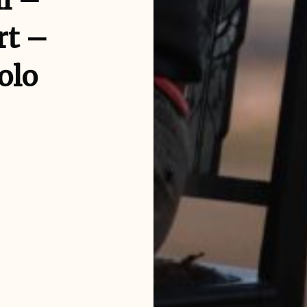
l –
rt –
olo