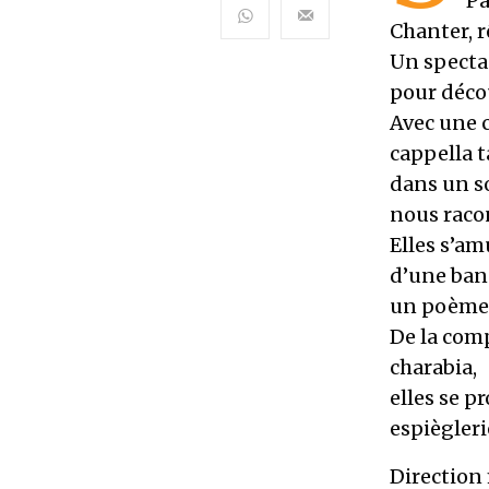
Pa
Chanter, r
Un spectac
pour décou
Avec une c
cappella 
dans un so
nous racont
Elles s’am
d’une band
un poème 
De la com
charabia,
elles se p
espiègleri
Direction 