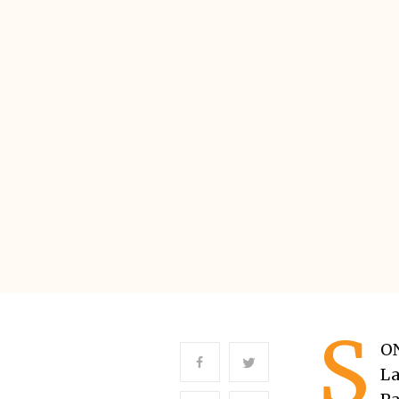
S
ON
La