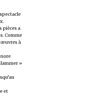
 spectacle
x.
s pièces a
ues. Comme
s œuvres à
onore
 slammer »
usqu’au
e et