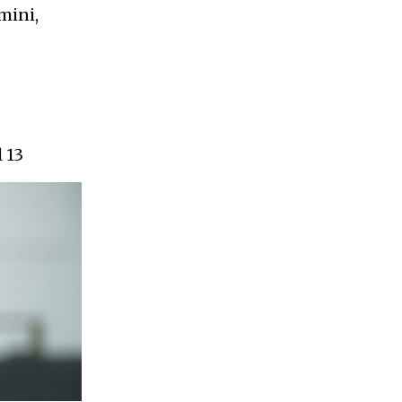
mini,
 13