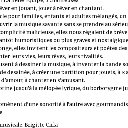
r La Belle Équipe, 5 chanteuses
êver en jouant, jouer à rêver en chantant.
le pour familles, enfants et adultes mélangés, un
vrir la musique savante sans se prendre au sérieu
omplicité malicieuse, elles nous régalent de brève
tantôt humoristiques ou plus graves et nostalgiq
nge, elles invitent les compositeurs et poètes de
er leurs vies, leurs rêves, leurs rivalités.
usent à dessiner la musique, à inventer la bande s
e dessinée, à créer une partition pour jouets, à «
d’amour, à chanter en s’amusant.
ptine jusqu’à la mélopée lyrique, du borborygme j
romènent d’une sonorité à l’autre avec gourmandis
e
musicale: Brigitte Cirla