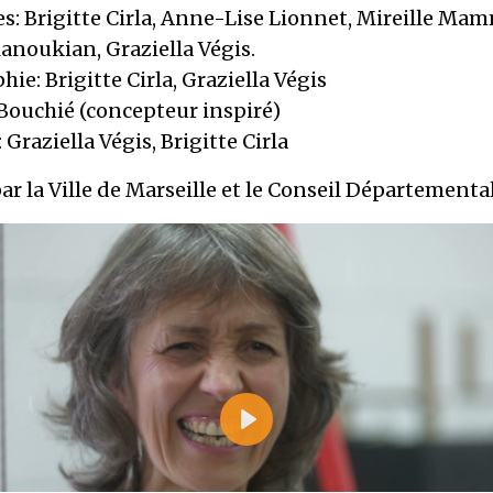
: Brigitte Cirla, Anne-Lise Lionnet, Mireille Mam
anoukian, Graziella Végis.
ie: Brigitte Cirla, Graziella Végis
 Bouchié (concepteur inspiré)
Graziella Végis, Brigitte Cirla
r la Ville de Marseille et le Conseil Départemental
P
l