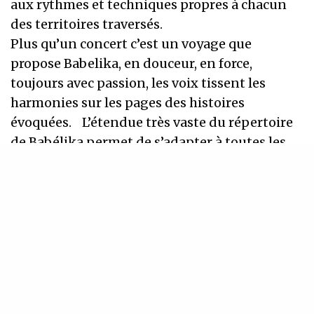
aux rythmes et techniques propres à chacun
des territoires traversés.
Plus qu’un concert c’est un voyage que
propose Babelika, en douceur, en force,
toujours avec passion, les voix tissent les
harmonies sur les pages des histoires
évoquées. L’étendue très vaste du répertoire
de Babélika permet de s’adapter à toutes les
situations et les circonstances, nous sommes
toujours tellement heureux de partager nos
chants. lors d’événements de tous formats
INSCRIVEZ-VOUS À NOTRE NEWSLETTER
Recevez régulièrement nos dernières actualités