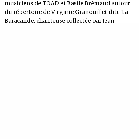
musiciens de TOAD et Basile Brémaud autour
du répertoire de Virginie Granouillet dite La
Baracande, chanteuse collectée par Jean
Dumas dans les années 1950/60. Ces
musiciens abordent frontalement une des
questions fondamentales présente dans les
traditions musicales du centre France qu’est la
corrélation entre le Son/Timbre et la Cadence,
et comment ces deux notions s’organisent
pour générer ce que l’on nomme Mélodie. Ce
qui les a frappé à l’écoute de Virginie
Granouillet, c’est la présence immédiate de sa
voix et la tension dramatique qu’elle engage.
Ici, il est question de musique à écouter,
musique narrative qui ne s’adresse pas à la
danse mais bien à un auditeur. Basile