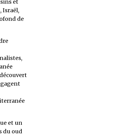
sins et
 Israël,
rofond de
dre
nalistes,
ranée
 découvert
ngagent
diterranée
que et un
es du oud