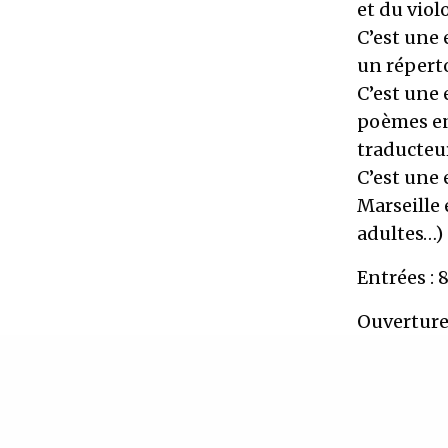
et du viol
C’est une 
un réperto
C’est une 
poèmes en 
traducteu
C’est une 
Marseille 
adultes…)
Entrées : 
Ouverture
En savoir 