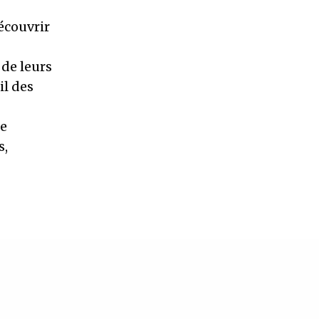
écouvrir
 de leurs
il des
de
s,