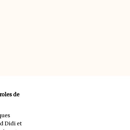
roles de
ques
d Didi et