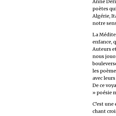
Anne Deriv
poètes qui
Algérie, I
notre sens
La Médite
enfance, q
Auteurs e
nous jouon
boulevers
les poème
avec leurs
De ce voya
» poésie m
C’est une 
chant croi