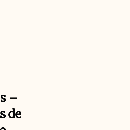
s –
s de