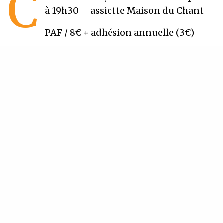
C
à 19h30 – assiette Maison du Chant
PAF / 8€ + adhésion annuelle (3€)
Réservation par
contact
INSCRIVEZ-VOUS À NOTRE NEWSLETTER
Recevez régulièrement nos dernières actualités
SIGN UP
J'accepte de recevoir la newsletter