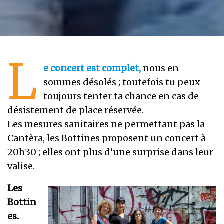
L
e concert est complet,
nous en
sommes désolés ; toutefois tu peux
toujours tenter ta chance en cas de
désistement de place réservée.
Les mesures sanitaires ne permettant pas la
Cantèra, les Bottines proposent un concert à
20h30 ; elles ont plus d’une surprise dans leur
valise.
Les
Bottin
es.