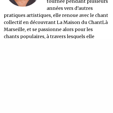
tournée pendant plusieurs
années vers d’autres
pratiques artistiques, elle renoue avec le chant
collectif en découvrant La Maison du ChantLà
Marseille, et se passionne alors pour les
chants populaires, à travers lesquels elle
retrouve le lien essentiel qui la relie au chant.
Elle intègre alors Les Bottines, quintet de
chants polyphoniques de
Méditerranée, puis fonde deux duos : Lune et
L’autre, duo de berceuses et chants du soir,
avec Florence Boué-Croisy, et La Vesina, duo de
chants populaires de femmes avec Julie
Charpentier.
Par ailleurs, elle est artiste-conteuse, compose
et interprète des chansons pour enfants, et