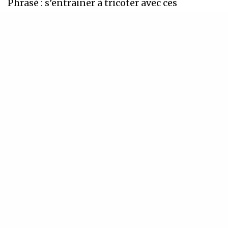
Phrasé : s’entrainer à tricoter avec ces
différentes gammes sur une couleur
harmonique donnée, des cadences d’accords
ou grilles simples…
Autour du rythme et de la métrique :
7 novembre – 6 février – 10 avril (10h – 13h)
Entrainement de l’oreille et harmonie :
10 octobre – 5 décembre – 13 mars (10h –
13h)