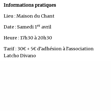
Informations pratiques
Lieu : Maison du Chant
er
Date : Samedi 1
avril
Heure : 17h30 à 20h30
Tarif : 30€ + 5€ d’adhésion à l’association
Latcho Divano
Inscriptions :
latchodivano@yahoo.fr
/06 58 01
03 94
> > merci donner vos nom, prénom, nombre
de personnes inscrites, email et n° de portable
INSCRIVEZ-VOUS À NOTRE NEWSLETTER