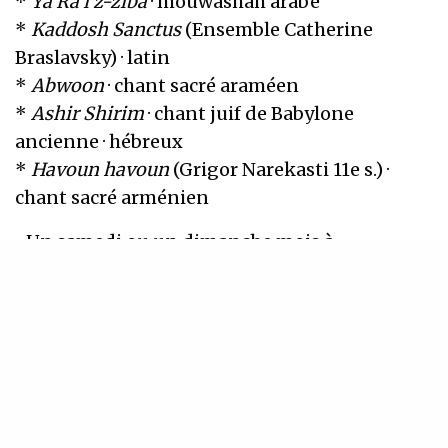
*
Ya Ra’i z-ziba
· mouwashah arabe
*
Kaddosh Sanctus
(Ensemble Catherine
Braslavsky) · latin
*
Abwoon
· chant sacré araméen
*
Ashir Shirim
· chant juif de Babylone
ancienne · hébreux
*
Havoun havoun
(Grigor Narekasti 11e s.) ·
chant sacré arménien
Un samedi ou un dimanche mois à
l’auditorium de la Maison du Chant, LEÏ
propose une journée de travail autour du
répertoire, avec un échauffement vocal et
physique au préalable.
L’objectif est de former un ensemble convivial
de chanteurs engagés qui sera amené à
donner des concerts à Marseille et au-delà, au