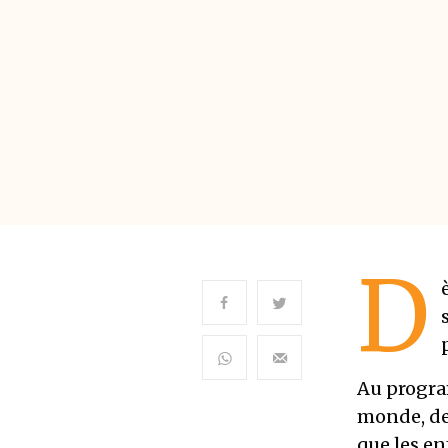
D
Au progra
monde, de 
que les en