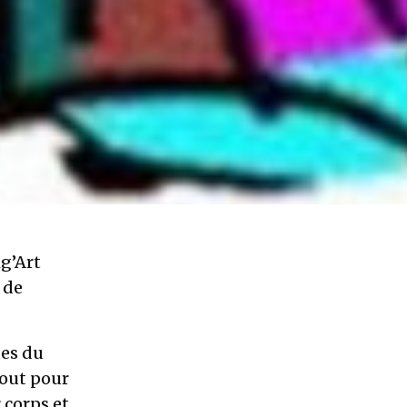
ig’Art
 de
ues du
tout pour
 corps et