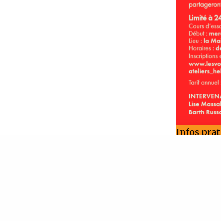
Infos prat
IN