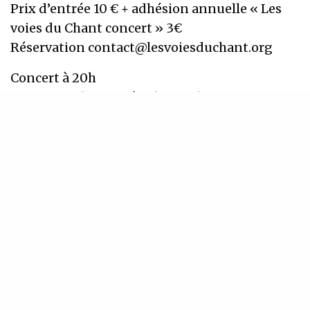
Prix d’entrée 10 € + adhésion annuelle « Les
voies du Chant concert » 3€
Réservation contact@lesvoiesduchant.org
Concert à 20h
Ouverture du Patio à 19h pour boire un verre,
exceptionnellement pas de restauration.
INSCRIVEZ-VOUS À NOTRE NEWSLETTER
Recevez régulièrement nos dernières actualités
SIGN UP