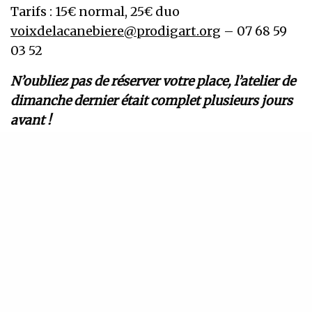
Tarifs : 15€ normal, 25€ duo
voixdelacanebiere@prodigart.org
– 07 68 59
03 52
N’oubliez pas de réserver votre place, l’atelier de
dimanche dernier était complet plusieurs jours
avant !
Notre voyage en terres andines avec Mandy
commencera le vendredi 24 novembre avec
une carte blanche à
L’éolienne
.
On a hâte de vous retrouver pour un nouveau
moment de partage en musique Maxence, Alice,
Maxime, Dimitri.
Lien de réservation
:
http://www.prodigart.org/ateliers-les-voix-