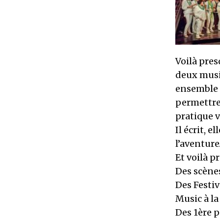
Voilà pre
deux music
ensemble d
permettre 
pratique v
Il écrit, e
l’aventur
Et voilà 
Des scènes
Des Festiv
Music à l
Des 1ère p