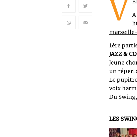
V
E
A
h
marseille
1ère parti
JAZZ & CO
Jeune chor
un réperto
Le pupitr
voix harm
Du Swing,
LES SWIN