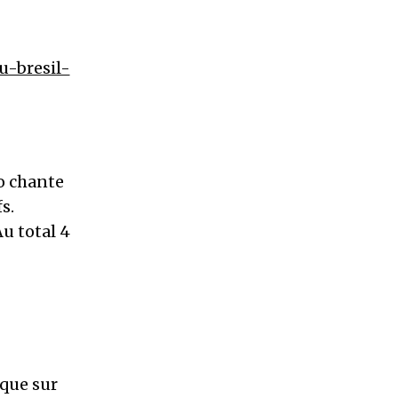
u-bresil-
Co chante
s.
u total 4
ique sur