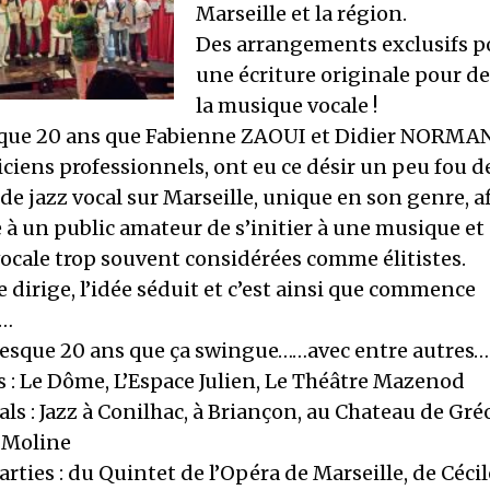
Marseille et la région.
Des arrangements exclusifs po
une écriture originale pour d
la musique vocale !
sque 20 ans que Fabienne ZAOUI et Didier NORMAN
iens professionnels, ont eu ce désir un peu fou de
e jazz vocal sur Marseille, unique en son genre, a
à un public amateur de s’initier à une musique et
ocale trop souvent considérées comme élitistes.
lle dirige, l’idée séduit et c’est ainsi que commence
e…
presque 20 ans que ça swingue……avec entre autres…
 : Le Dôme, L’Espace Julien, Le Théâtre Mazenod
als : Jazz à Conilhac, à Briançon, au Chateau de Gré
a Moline
arties : du Quintet de l’Opéra de Marseille, de Céci