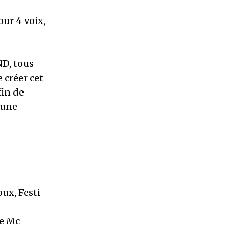
ur 4 voix,
e
D, tous
 créer cet
fin de
 une
oux, Festi
le Mc