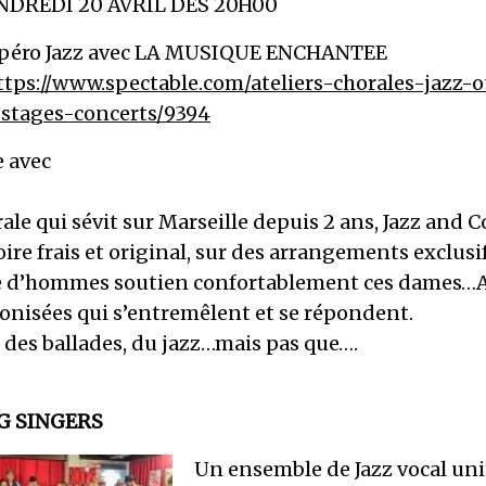
NDREDI 20 AVRIL DES 20H00
péro Jazz avec LA MUSIQUE ENCHANTEE
ttps://www.spectable.com/ateliers-chorales-jazz-o
-stages-concerts/9394
e avec
ale qui sévit sur Marseille depuis 2 ans, Jazz and 
ire frais et original, sur des arrangements exclusif
e d’hommes soutien confortablement ces dames…A
onisées qui s’entremêlent et se répondent.
 des ballades, du jazz…mais pas que….
G SINGERS
Un ensemble de Jazz vocal un