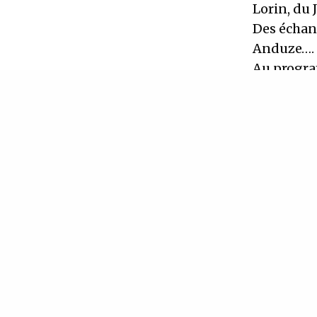
Lorin, du 
Des échan
Anduze….
Au program
comme on 
Entrée lib
Ouverture
.
IN