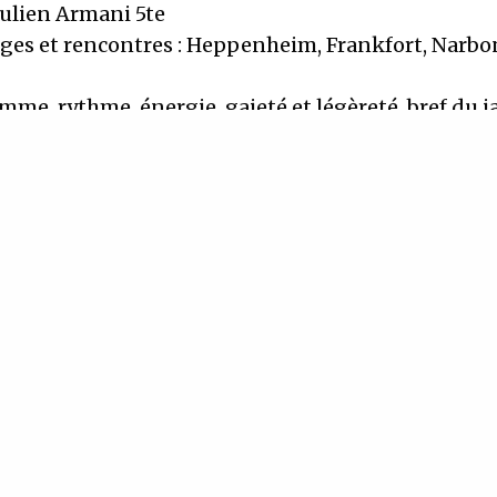
Julien Armani 5te
ges et rencontres : Heppenheim, Frankfort, Narbo
me, rythme, énergie, gaieté et légèreté, bref du j
l’aime..
re à l’appréciation
 du comptoir à 19h pour une assiette Maison du C
SCRIVEZ-VOUS À NOTRE NEWSLET
Recevez régulièrement nos dernières actualités