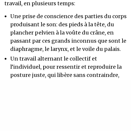
travail, en plusieurs temps:
Une prise de conscience des parties du corps
produisant le son: des pieds à la tête, du
plancher pelvien à la voûte du crâne, en
passant par ces grands inconnus que sont le
diaphragme, le larynx, et le voile du palais.
Un travail alternant le collectif et
l’individuel, pour ressentir et reproduire la
posture juste, qui libère sans contraindre,
l’appui du souffle dans le corps, qui projette
sans raidir, la mise en résonance des cavités
et des os, qui amplifie sans déguiser….
Un moment de répertoire collectif
polyphonique, pour approfondir sur une
pièce à chaque fois différente un aspect