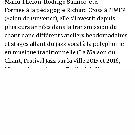
Manu Theron, Rodrigo Samico, etc.
Formée à la pédagogie Richard Cross à l’IMFP
(Salon de Provence), elle s’investit depuis
plusieurs années dans la transmission du
chant dans différents ateliers hebdomadaires
et stages allant du jazz vocal à la polyphonie
en musique traditionnelle (La Maison du
Chant, Festival Jazz sur la Ville 2015 et 2016,
Maison des partoches, Festival de Vives voix,
Projet chorale Géante, Ecoles). Ses
compétences
dans les musiques traditionnelles lui
permettent de mieux appréhender la
transmission sans partition et les différentes
couleurs vocales.
* Accompagnement personnalisé