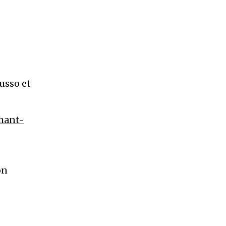
russo et
hant-
on