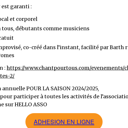
 est garanti :
cal et corporel
à tous, débutants comme musiciens
atuit
rovisé, co-créé dans l’instant, facilité par Barth 
Pomes
n :
https://www.chantpourtous.com/evenements/c
tes-2/
n annuelle POUR LA SAISON 2024/2025,
pour participer à toutes les activités de l’associati
gne sur HELLO ASSO
ADHESION EN LIGNE