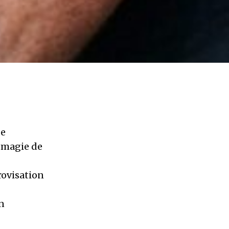
de
a magie de
rovisation
en