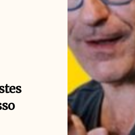
stes
sso