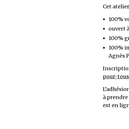
Cet atelier
100% vo
ouvert 
100% gr
100% imp
Agnès 
Inscriptio
pour-tous
L’adhésio
à prendre 
est en li