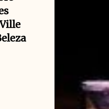
es
Ville
Beleza