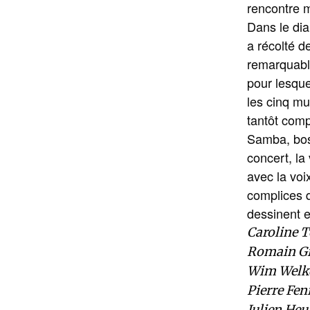
rencontre 
Dans le dia
a récolté 
remarquable
pour lesque
les cinq mu
tantôt comp
Samba, boss
concert, la
avec la voi
complices 
dessinent e
Caroline T
Romain Gig
Wim Welke
Pierre Fen
Julien Heur