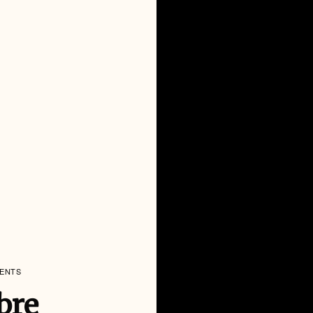
MENTS
bre