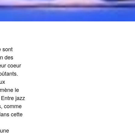
e sont
en des
eur coeur
oûtants.
ux
mmène le
 Entre jazz
us, comme
dans cette
’une