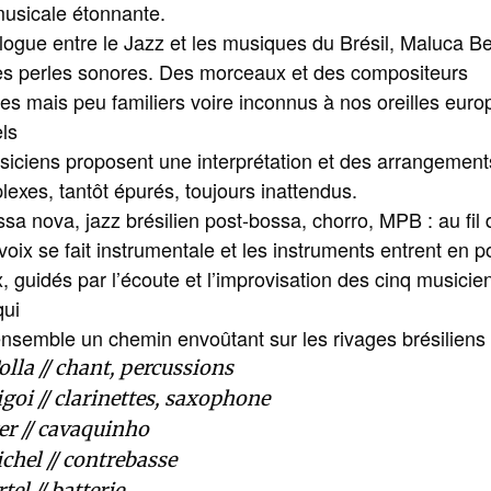
musicale étonnante.
logue entre le Jazz et les musiques du Brésil, Maluca B
des perles sonores. Des morceaux et des compositeurs
s mais peu familiers voire inconnus à nos oreilles eur
ls
siciens proposent une interprétation et des arrangement
lexes, tantôt épurés, toujours inattendus.
a nova, jazz brésilien post-bossa, chorro, MPB : au fil 
 voix se fait instrumentale et les instruments entrent en 
x, guidés par l’écoute et l’improvisation des cinq musicie
qui
nsemble un chemin envoûtant sur les rivages brésiliens 
olla // chant, percussions
oi // clarinettes, saxophone
r // cavaquinho
ichel // contrebasse
tel // batterie