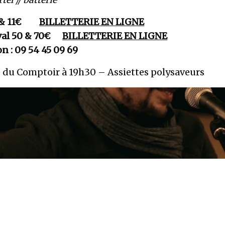
 8 & 11€
BILLETTERIE EN LIGNE
ival 50 & 70€
BILLETTERIE EN LIGNE
n : 09 54 45 09 69
 du Comptoir à 19h30 – Assiettes polysaveurs
P
l
a