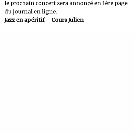
le prochain concert sera annoncé en 1ère page
du journal en ligne.
Jazz en apéritif – Cours Julien
D’Heppenheim à Marseille
Quand les swing-singers reçoivent le Pop Chor
21
Quand il fait beau sur le Cours Julien
Quand c’est l’heure de l’apéritif
Quand on se dit qu’on s’arrêterait bien écouter
de la bonne musique…
Blues, jazz, pop, swing… a capella
Samedi 28 mai 11H.