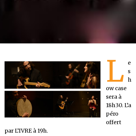
L
e
s
h
ow case
sera à
18h30. L’a
péro
offert
par L’IVRE à 19h.