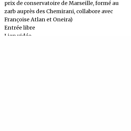
prix de conservatoire de Marseille, formé au
zarb auprès des Chemirani, collabore avec
Françoise Atlan et Oneira)
Entrée libre
Lien vidéo
Lien audio
INSCRIVEZ-VOUS À NOTRE NEWSLETTER
Recevez régulièrement nos dernières actualités
SIGN UP
J'accepte de recevoir la newsletter