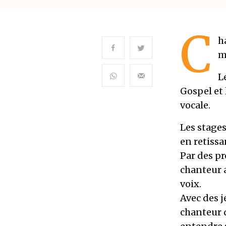
C
h
m
L
Gospel et 
vocale.
Les stage
en retissa
Par des pr
chanteur 
voix.
Avec des j
chanteur d