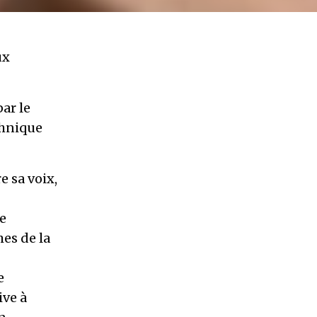
ux
ar le
chnique
 sa voix,
le
es de la
e
ive à