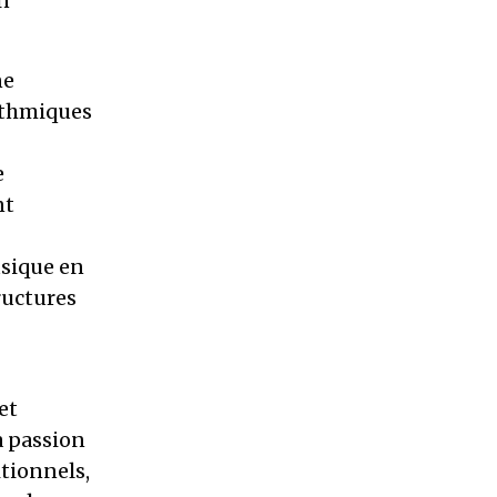
en
ne
ythmiques
e
nt
usique en
ructures
et
a passion
itionnels,