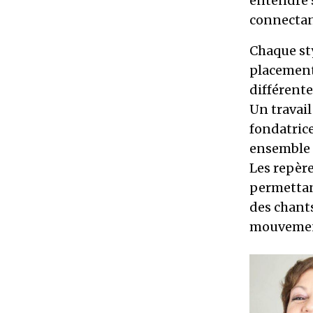
entendre s
connectant
Chaque st
placement
différente
Un travail
fondatrice
ensemble 
Les repère
permettan
des chants
mouvement