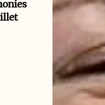
honies
illet