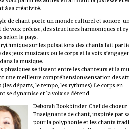
a voix parmi les autres en affinant la justesse et 
 à sa créativité.
yle de chant porte un monde culturel et sonore, u
 de voix précise, des structures harmoniques et r
s selon le pays.
 rythmique sur les pulsations des chants fait parti
 des jeux musicaux ou le corps et la voix s’engage
dans la musique.
s physiques se tissent entre les chanteurs et la m
t une meilleure compréhension/sensation des st
 (les départs, le tempo, les rythmes). Le corps en
 se dynamise et la voix se détend.
Deborah Bookbinder, Chef de choeur 
Enseignante de chant, inspirée par s
pour la polyphonie et les chants trad