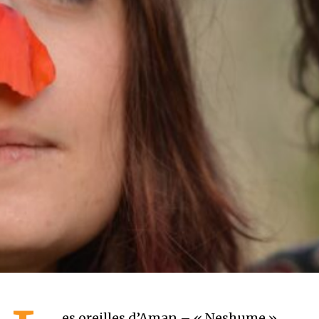
es oreilles d’Aman – « Neshume »