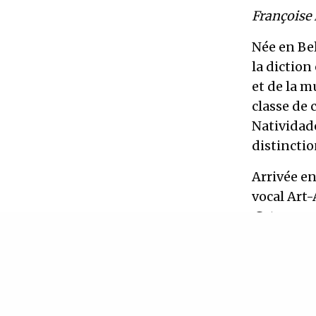
Françoise 
Née en Bel
la diction
et de la m
classe de
Natividade
distinctio
Arrivée en
vocal Art-
.Cet ensem
plusieurs 
après s’ê
auquel il 
Françoise