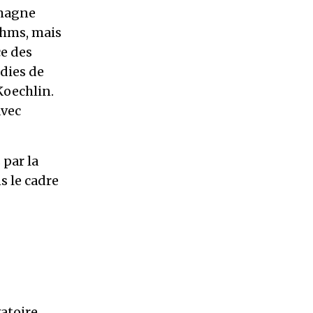
emagne
ahms, mais
ce des
dies de
Koechlin.
avec
 par la
s le cadre
atoire