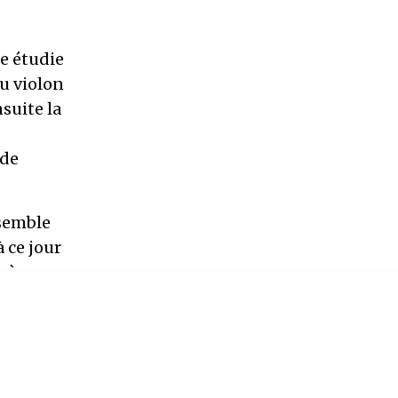
le étudie
du violon
suite la
nde
nsemble
à ce jour
r à
iècle,
nce
eux