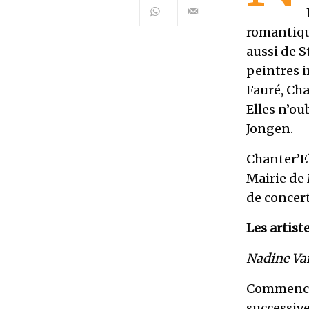
romantiqu
aussi de S
peintres 
Fauré, Cha
Elles n’ou
Jongen.
Chanter’El
Mairie de 
de concert
Les artist
Nadine Va
Commence l
successiv