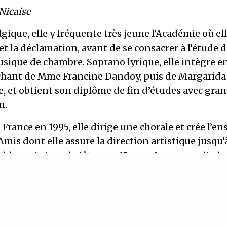
Nicaise
gique, elle y fréquente très jeune l’Académie où el
 et la déclamation, avant de se consacrer à l’étude 
usique de chambre. Soprano lyrique, elle intègre en
 chant de Mme Francine Dandoy, puis de Margarida
, et obtient son diplôme de fin d’études avec gra
n.
 France en 1995, elle dirige une chorale et crée l’e
Amis dont elle assure la direction artistique jusqu’
ble , qui vient de fêter ses 15 ans, s’ouvre aux liede
voix , et également au répertoire vocal du XXème s
tre longtemps consacré à la musique de la Renaissa
revient exclusivement depuis 2016.
 Nicaise organise de nombreux concerts avec ces d