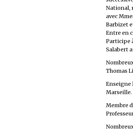
National, 
avec Mmes 
Barbizet e
Entre en c
Participe 
Salabert a
Nombreux 
Thomas L
Enseigne 
Marseille.
Membre de
Professeur
Nombreux 