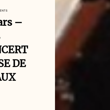
MENTS
ars –
s
ONCERT
SE DE
AUX