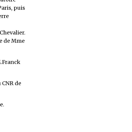
aris, puis
erre
Chevalier.
cle de Mme
M.Franck
u CNR de
e.