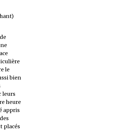
chant)
 de
une
ace
iculière
e le
ussi bien
s
 leurs
re heure
é appris
 des
t placés