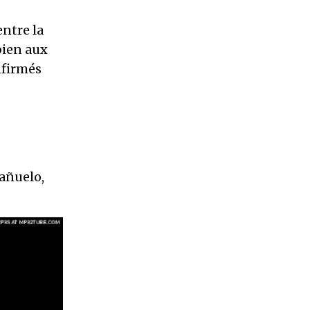
s
entre la
bien aux
nfirmés
Pañuelo,