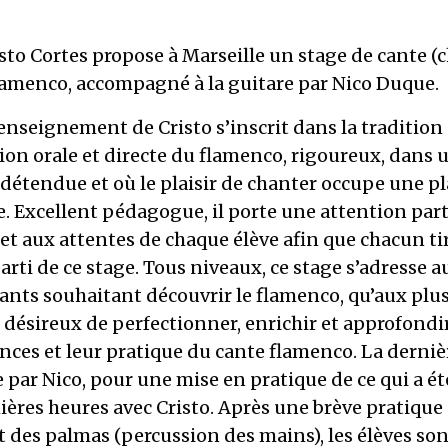
isto Cortes propose à Marseille un stage de cante (
lamenco, accompagné à la guitare par Nico Duque.
’enseignement de Cristo s’inscrit dans la tradition
on orale et directe du flamenco, rigoureux, dans 
détendue et où le plaisir de chanter occupe une pl
e. Excellent pédagogue, il porte une attention part
et aux attentes de chaque élève afin que chacun tir
arti de ce stage. Tous niveaux, ce stage s’adresse a
ants souhaitant découvrir le flamenco, qu’aux plu
désireux de perfectionner, enrichir et approfondir
nces et leur pratique du cante flamenco. La derniè
e par Nico, pour une mise en pratique de ce qui a ét
ières heures avec Cristo. Après une brève pratique
 des palmas (percussion des mains), les élèves son