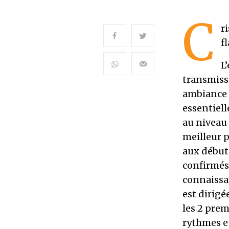
C
r
f
L
transmissi
ambiance 
essentiell
au niveau 
meilleur p
aux début
confirmés 
connaissa
est dirigé
les 2 prem
rythmes et