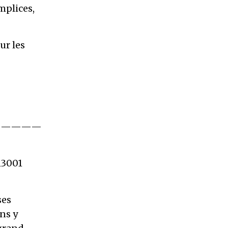
mplices,
ur les
—————
13001
ses
ns y