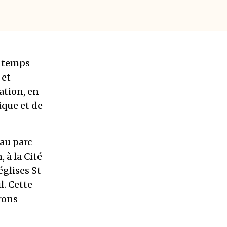
intemps
 et
ation, en
ique et de
 au parc
 à la Cité
églises St
l. Cette
rons