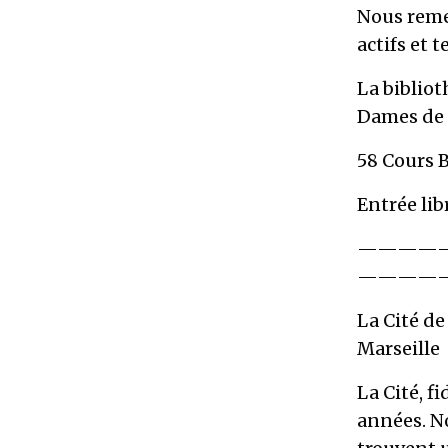
Nous reme
actifs et 
La bibliot
Dames de l
58 Cours B
Entrée lib
————
————
La Cité de
Marseille
La Cité, f
années. No