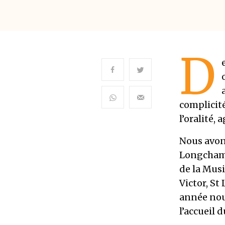
D
complicité
l’oralité, 
Nous avons
Longchamps
de la Musi
Victor, St 
année nou
l’accueil 