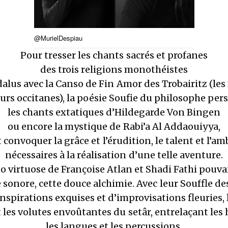
@MurielDespiau
Pour tresser les chants sacrés et profanes
des trois religions monothéistes
dalus avec la Canso de Fin Amor des Trobairitz (le
rs occitanes), la poésie Soufie du philosophe per
les chants extatiques d’Hildegarde Von Bingen
ou encore la mystique de Rabi’a Al Addaouiyya,
ut convoquer la grâce et l’érudition, le talent et l’am
nécessaires à la réalisation d’une telle aventure.
uo virtuose de Françoise Atlan et Shadi Fathi pouvait
 sonore, cette douce alchimie. Avec leur Souffle de
nspirations exquises et d’improvisations fleuries, 
les volutes envoûtantes du setâr, entrelaçant les 
les langues et les percussions.