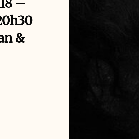
 18 –
 20h30
an &