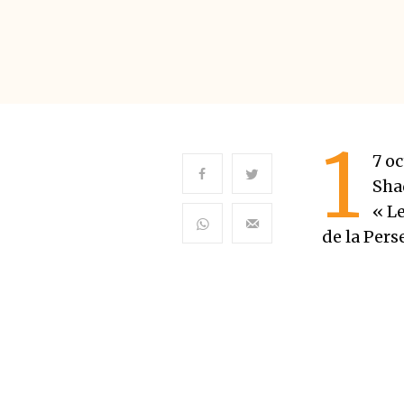
1
7 o
Sha
« Le
de la Pers