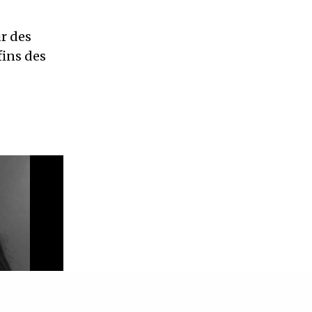
ur des
fins des