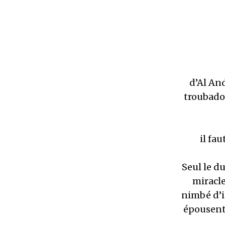
d’Al An
troubadou
il fa
Seul le d
miracle
nimbé d’i
épousent 