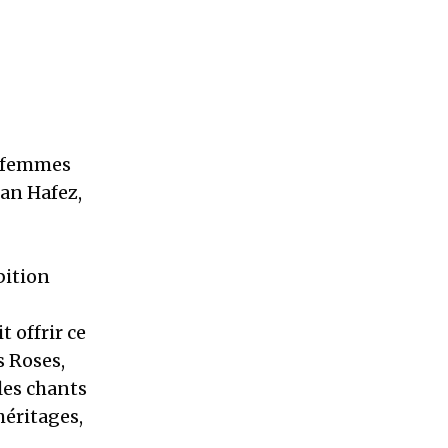
s femmes
san Hafez,
bition
 offrir ce
s Roses,
les chants
héritages,