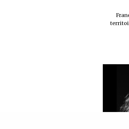
Franç
territo