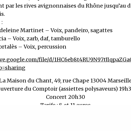
t par les rives avignonnaises du Rhône jusqu’au d
s.
:
eleine Martinet – Voix, pandeiro, sagattes
ia – Voix, zarb, daf, tamburello
rtalès – Voix, percussion
rive.google.com/file/d/1HC6eb8t4RU9N97tJIqpaZ
p=sharing
La Maison du Chant, 49, rue Chape 13004 Marseill
uverture du Comptoir (assiettes polysaveurs) 19h
Concert 20h30
Tarifs : 8 et 11 euros
RÉSERVATIONS EN LIGNE