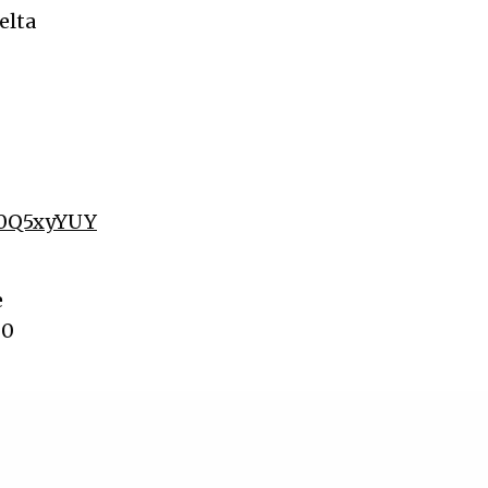
elta
Ga0Q5xyYUY
e
30