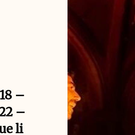
 18 –
/22 –
e li