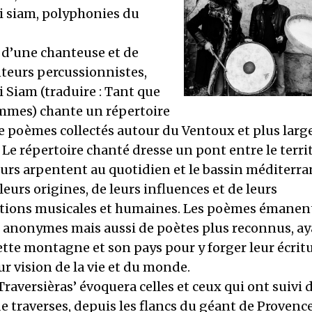
i siam, polyphonies du
 d’une chanteuse et de
teurs percussionnistes,
i Siam (traduire : Tant que
mmes) chante un répertoire
de poèmes collectés autour du Ventoux et plus lar
Le répertoire chanté dresse un pont entre le terri
eurs arpentent au quotidien et le bassin méditerra
leurs origines, de leurs influences et de leurs
tions musicales et humaines. Les poèmes émanen
es anonymes mais aussi de poètes plus reconnus, a
tte montagne et son pays pour y forger leur écritu
ur vision de la vie et du monde.
raversièras’ évoquera celles et ceux qui ont suivi 
 traverses, depuis les flancs du géant de Provenc