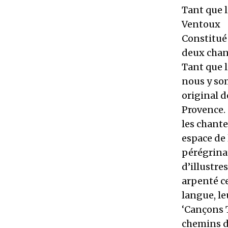
Tant que l
Ventoux
Constitué
deux chan
Tant que l
nous y so
original 
Provence. 
les chant
espace de 
pérégrina
d’illustr
arpenté ce
langue, le
‘Cançons T
chemins de