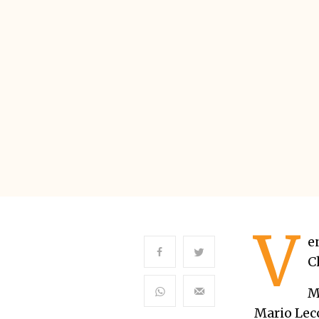
V
e
C
M
Mario Lecc