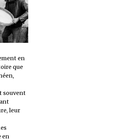
gement en
toire que
néen,
t souvent
yant
re, leur
des
e en