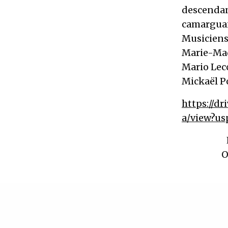
descendan
camarguai
Musiciens 
Marie-Mad
Mario Lecc
Mickaël Po
https://d
a/view?us
O