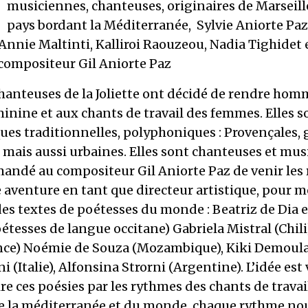
musiciennes, chanteuses, originaires de Marseill
pays bordant la Méditerranée, Sylvie Aniorte Pa
Annie Maltinti, Kalliroi Raouzeou, Nadia Tighidet 
compositeur Gil Aniorte Paz
hanteuses de la Joliette ont décidé de rendre hom
inine et aux chants de travail des femmes. Elles s
es traditionnelles, polyphoniques : Provençales, 
 mais aussi urbaines. Elles sont chanteuses et mu
mandé au compositeur Gil Aniorte Paz de venir les 
 aventure en tant que directeur artistique, pour m
es textes de poétesses du monde : Beatriz de Dia e
étesses de langue occitane) Gabriela Mistral (Chili
nce) Noémie de Souza (Mozambique), Kiki Demoula 
i (Italie), Alfonsina Strorni (Argentine). L’idée est
re ces poésies par les rythmes des chants de travai
 la méditerranée et du monde, chaque rythme no