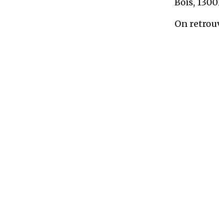
Bois, 1300
On retrouv
partir de 
Entrées 10
les soirs 
IN