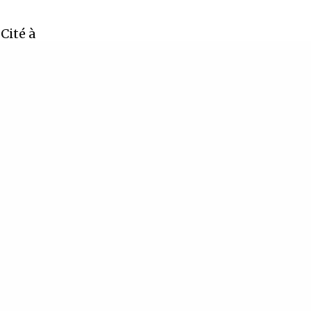
Cité à
u sur place
TER