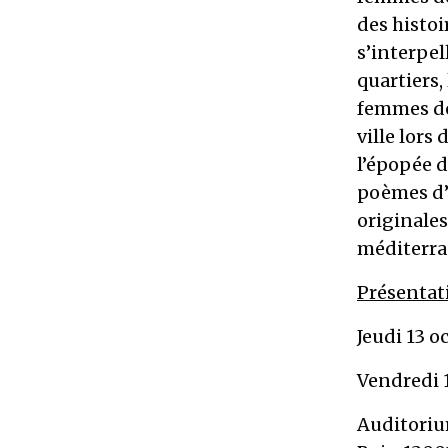
des histoi
s’interpel
quartiers,
femmes de
ville lors
l’épopée 
poèmes d’
originales
méditerra
Présentat
Jeudi 13 o
Vendredi 
Auditori