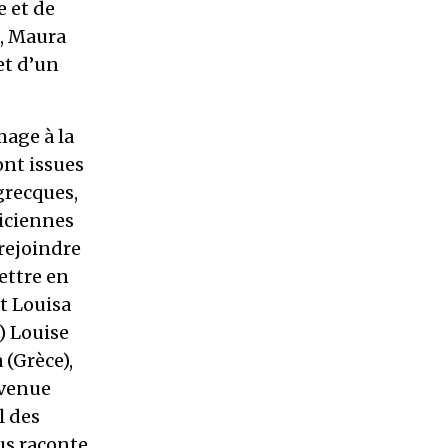
e et de
z, Maura
et d’un
mage à la
ont issues
grecques,
siciennes
rejoindre
ettre en
t Louisa
) Louise
(Grèce),
 venue
l des
us raconte