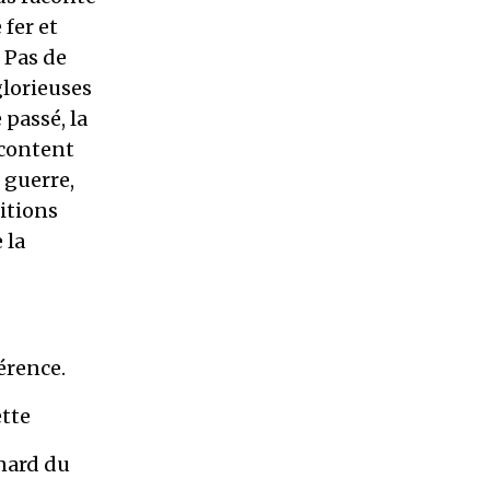
 fer et
 Pas de
glorieuses
passé, la
acontent
 guerre,
itions
 la
férence.
ette
rnard du