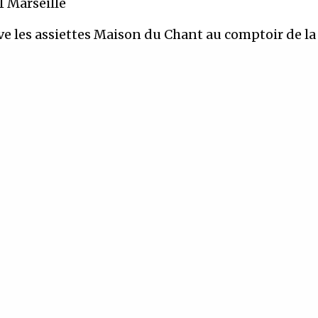
1 Marseille
e les assiettes Maison du Chant au comptoir de la 
19h30
 et 12 €, Infos 09 54 45 09 69,
billetterie en ligne
o
de concert
SCRIVEZ-VOUS À NOTRE NEWSLET
Recevez régulièrement nos dernières actualités
SIGN UP