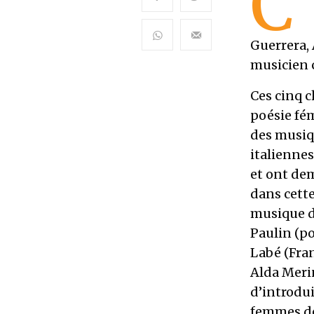
C’
Guerrera, 
musicien 
Ces cinq c
poésie fém
des musiqu
italiennes
et ont de
dans cette
musique d
Paulin (po
Labé (Fra
Alda Merin
d’introdui
femmes de