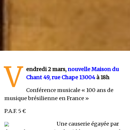
V
endredi 2 mars,
nouvelle Maison du
Chant 49, rue Chape 13004
à 18h
Conférence musicale « 100 ans de
musique brésilienne en France »
P.A.F. 5 €
Une causerie égayée par