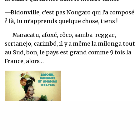
—Bidonville, c’est pas Nougaro qui l’a composé
? là, tu m’apprends quelque chose, tiens !
— Maracatu, afoxé, côco, samba-reggae,
sertanejo, carimbó, il y a même la milonga tout
au Sud, bon, le pays est grand comme 9 fois la
France, alors…
— C’est dur à chanter quand tu sais pas
l’espagnol, non ?